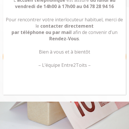
L’
accueil téléphonique
est assuré
du lundi au
vendredi de 14h00 à 17h00 au 04 78 28 94 16
Règlement du loyer
Pour rencontrer votre interlocuteur habituel, merci de
le
contacter directement
par téléphone ou par mail
afin de convenir d’un
Rendez-Vous
.
Je règle mon loyer
Bien à vous et à bientôt
en ligne
– L’équipe Entre2Toits –