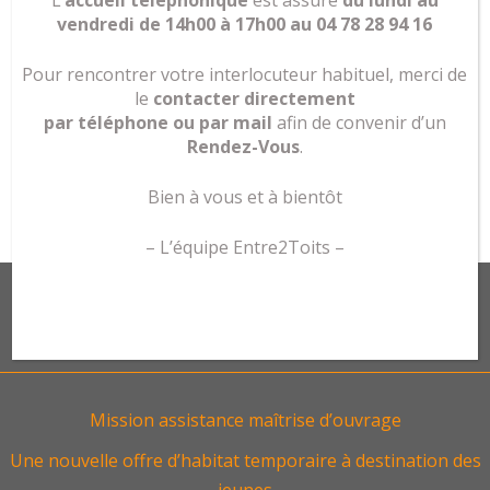
le rapport d’activité 2025
L’
accueil téléphonique
est assuré
du lundi au
vendredi de 14h00 à 17h00 au 04 78 28 94 16
Pour rencontrer votre interlocuteur habituel, merci de
le
contacter directement
par téléphone ou par mail
afin de convenir d’un
Rendez-Vous
.
Bien à vous et à bientôt
– L’équipe Entre2Toits –
ARTICLES RÉCENTS
Mission assistance maîtrise d’ouvrage
Une nouvelle offre d’habitat temporaire à destination des
jeunes