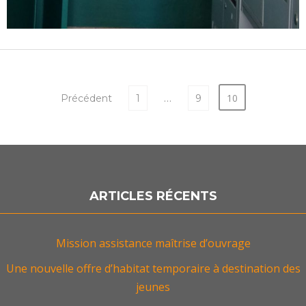
…
10
Précédent
1
9
ARTICLES RÉCENTS
Mission assistance maîtrise d’ouvrage
Une nouvelle offre d’habitat temporaire à destination des
jeunes